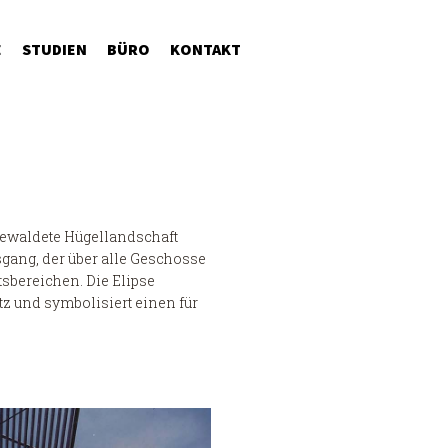
E
STUDIEN
BÜRO
KONTAKT
 bewaldete Hügellandschaft
sgang, der über alle Geschosse
tsbereichen. Die Elipse
z und symbolisiert einen für